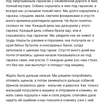
под заброшенным гаражом у оживленной дороги, в яме,
полной мусора. Собака скрылась в яме под гаражом, а
вскоре мы услышали тонкий писк. Мы долго караулили у
гаража, слушали, звали, светили фонариками и спустя
много времени разглядели щенков. Не было понятно,
сколько их там. Каждый день мы дежурили у этого
гаража. Каждый день собака брала еду, ела и
скрывалась под гаражом. Мы увидели как ее живот и
грудь покрыты ранами и порезами, она получала их о
края битых бутылок и консервных банок, когда
заползала к щенкам под гараж. Спустя много дней мы
почти отчаялись: щенки начали показываться из-под
гаража сами, они росли. С каждым днем рос наш страх,
что без нас они выползут и попадут под машину.
Ждать было дальше нельзя. Мы решили попробовать
отловить щенков, а потом заниматься дальше собакой.
Щенков оказалось двое - мальчик и девочка. Как только
малышей погрузили в машину и отправили в клинику, их
мать сама подошла к нам и села рядом, спокойно дала
надеть ей ошейник и мы поехали в клинику уже с ней.