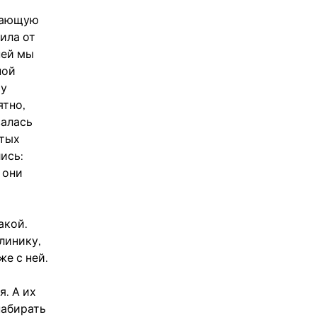
омающую
ила от
ней мы
ной
 у
ятно,
валась
итых
ись:
 они
акой.
линику,
же с ней.
. А их
набирать