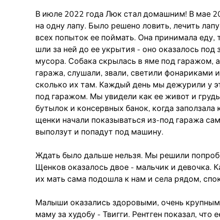
В июле 2022 года Люк стал домашним! В мае
на одну лапу. Было решено ловить, лечить лап
всех попыток ее поймать. Она принимала еду, 
шли за ней до ее укрытия - оно оказалось под
мусора. Собака скрылась в яме под гаражом, 
гаража, слушали, звали, светили фонариками и
сколько их там. Каждый день мы дежурили у эт
под гаражом. Мы увидели как ее живот и грудь
бутылок и консервных банок, когда заползала 
щенки начали показываться из-под гаража сами
выползут и попадут под машину.
Ждать было дальше нельзя. Мы решили попробо
Щенков оказалось двое - мальчик и девочка. 
их мать сама подошла к нам и села рядом, спо
Малыши оказались здоровыми, очень крупными,
маму за худобу - Твигги. Рентген показал, что 