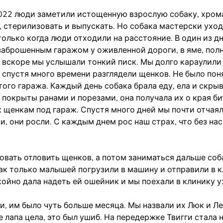
 2022 люди заметили истощенную взрослую собаку, хр
у, стерилизовать и выпускать. Но собака мастерски уход
только когда люди отходили на расстояние. В один из д
 заброшенным гаражом у оживленной дороги, в яме, пол
а вскоре мы услышали тонкий писк. Мы долго караулили
 спустя много времени разглядели щенков. Не было пон
ого гаража. Каждый день собака брала еду, ела и скры
 покрыты ранами и порезами, она получала их о края б
к щенкам под гараж. Спустя много дней мы почти отчаял
, они росли. С каждым днем рос наш страх, что без нас
вать отловить щенков, а потом заниматься дальше соб
Как только малышей погрузили в машину и отправили в к
койно дала надеть ей ошейник и мы поехали в клинику у
 им было чуть больше месяца. Мы назвали их Люк и Лея
ее лапа цела, это был ушиб. На передержке Твигги стала 