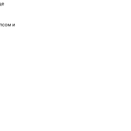
це
псом и