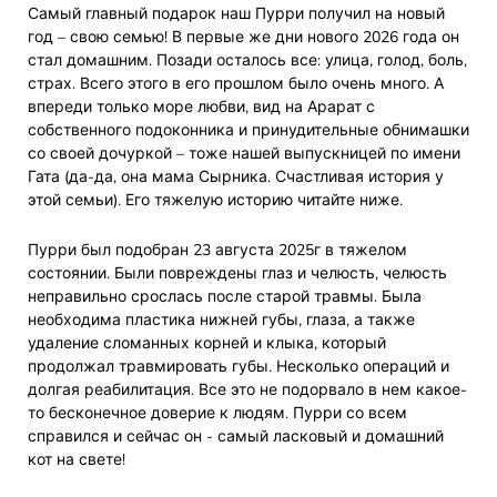
Самый главный подарок наш Пурри получил на новый
год – свою семью! В первые же дни нового 2026 года он
стал домашним. Позади осталось все: улица, голод, боль,
страх. Всего этого в его прошлом было очень много. А
впереди только море любви, вид на Арарат с
собственного подоконника и принудительные обнимашки
со своей дочуркой – тоже нашей выпускницей по имени
Гата (да-да, она мама Сырника. Счастливая история у
этой семьи). Его тяжелую историю читайте ниже.
Пурри был подобран 23 августа 2025г в тяжелом
состоянии. Были повреждены глаз и челюсть, челюсть
неправильно срослась после старой травмы. Была
необходима пластика нижней губы, глаза, а также
удаление сломанных корней и клыка, который
продолжал травмировать губы. Несколько операций и
долгая реабилитация. Все это не подорвало в нем какое-
то бесконечное доверие к людям. Пурри со всем
справился и сейчас он - самый ласковый и домашний
кот на свете!